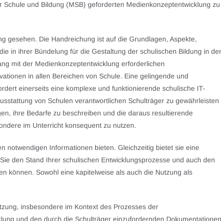
 für Schule und Bildung (MSB) geforderten Medienkonzeptentwicklung zu
ng gesehen. Die Handreichung ist auf die Grundlagen, Aspekte,
 in ihrer Bündelung für die Gestaltung der schulischen Bildung in de
hang mit der Medienkonzeptentwicklung erforderlichen
ationen in allen Bereichen von Schule. Eine gelingende und
fordert einerseits eine komplexe und funktionierende schulische IT-
Ausstattung von Schulen verantwortlichen Schulträger zu gewährleisten
en, ihre Bedarfe zu beschreiben und die daraus resultierende
sondere im Unterricht konsequent zu nutzen.
notwendigen Informationen bieten. Gleichzeitig bietet sie eine
 Sie den Stand Ihrer schulischen Entwicklungsprozesse und auch den
en können. Sowohl eine kapitelweise als auch die Nutzung als
tzung, insbesondere im Kontext des Prozesses der
klung und den durch die Schulträger einzufordernden Dokumentatione